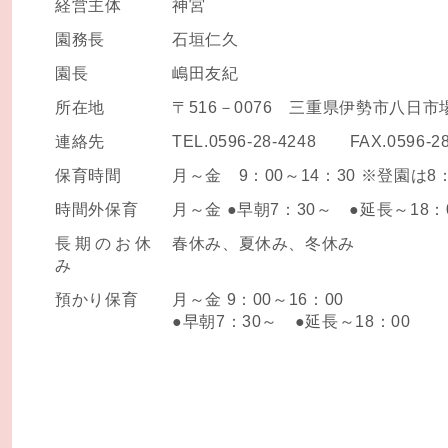
経営主体
神宮
園務長
石垣仁久
園長
嶋田友紀
所在地
〒516－0076 三重県伊勢市八日市場
連絡先
TEL.0596-28-4248 FAX.0596-28
保育時間
月～金 9：00～14：30 ※登園は8
時間外保育
月～金 ●早朝7：30～ ●延長～18：
長期のお休
春休み、夏休み、冬休み
み
預かり保育
月～金 9：00～16：00
●早朝7：30～ ●延長～18：00