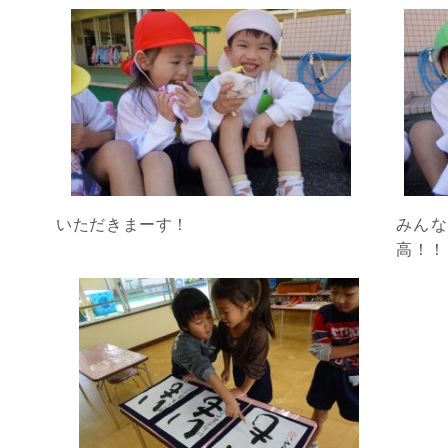
いただきまーす！
みん
高！！