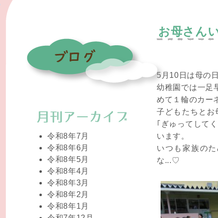
お母さん
5月10日は母の
幼稚園では一足
めて１輪のカー
子どもたちとお
｢ぎゅってして
令和8年7月
います。
令和8年6月
いつも家族のた
令和8年5月
な...♡
令和8年4月
令和8年3月
令和8年2月
令和8年1月
令和7年12月