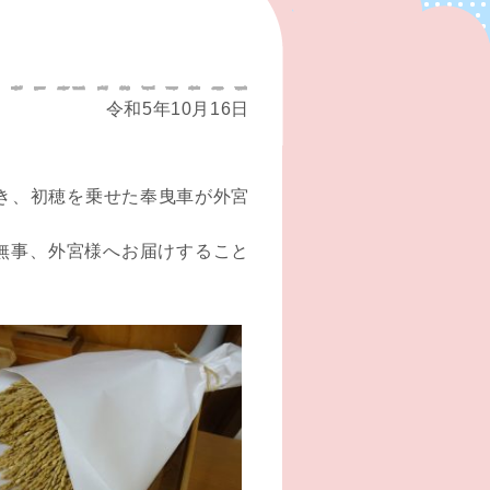
令和5年10月16日
き、初穂を乗せた奉曳車が外宮
無事、外宮様へお届けすること