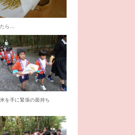
たら…
米を手に緊張の面持ち