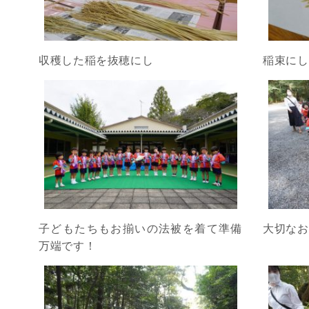
収穫した稲を抜穂にし
稲束にし
子どもたちもお揃いの法被を着て準備
大切なお
万端です！