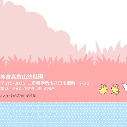
© 2017 神宮高倉山幼稚園